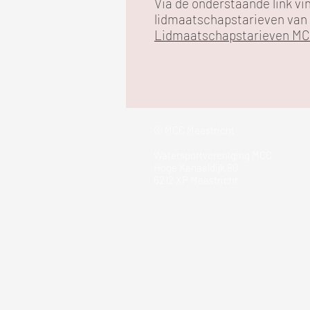
Via de onderstaande link vi
lidmaatschapstarieven van
Lidmaatschapstarieven M
© MCC Maastricht
Watersportvereniging MCC
Hoge Kanaaldijk 80
6212 XP Maastricht