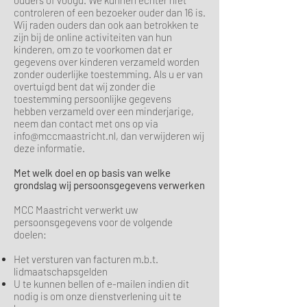
ouders of voogd. We kunnen echter niet
controleren of een bezoeker ouder dan 16 is.
Wij raden ouders dan ook aan betrokken te
zijn bij de online activiteiten van hun
kinderen, om zo te voorkomen dat er
gegevens over kinderen verzameld worden
zonder ouderlijke toestemming. Als u er van
overtuigd bent dat wij zonder die
toestemming persoonlijke gegevens
hebben verzameld over een minderjarige,
neem dan contact met ons op via
info@mccmaastricht.nl
, dan verwijderen wij
deze informatie.
Met welk doel en op basis van welke
grondslag wij persoonsgegevens verwerken
MCC Maastricht verwerkt uw
persoonsgegevens voor de volgende
doelen:
Het versturen van facturen m.b.t.
lidmaatschapsgelden
U te kunnen bellen of e-mailen indien dit
nodig is om onze dienstverlening uit te